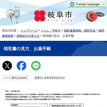
Foreign language
現在の位置：
トップページ
>
くらし・手続き
>
国民健康保険・国民年金
>
国民
健康保険
>
保険給付を受ける
> 領収書の見方、お薬手帳
領収書の見方、お薬手帳
更新日 令和3年8月31日
ページ番号1001843