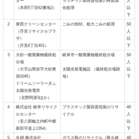
ター
ラスチック製容器包装の再資源
人
（木田5丁目62番地2）
化処理
以
下
2
東部クリーンセンター
ごみの焼却、粗大ごみの処理
50
（芥見リサイクルプラ
人
ザ）
以
（芥見6丁目401）
下
3
大杉一般廃棄物最終処
岐阜市一般廃棄物最終処分場
50
分場
人
（大字山県岩字大杉奥
太陽光発電施設 （最終処分場跡
以
洞1045）
地）
下
ドリームソーラーぎふ
太陽光発電所
（北野阿原3ほか）
4
株式会社 岐阜リサイク
プラスチック製容器包装のリサ
40
ルセンター
イクル
人
（安八郡輪之内町中郷
以
新田字道上1354）
下
5
丸硝 株式会社
ガラス瓶のリサイクル（瓶を破
40