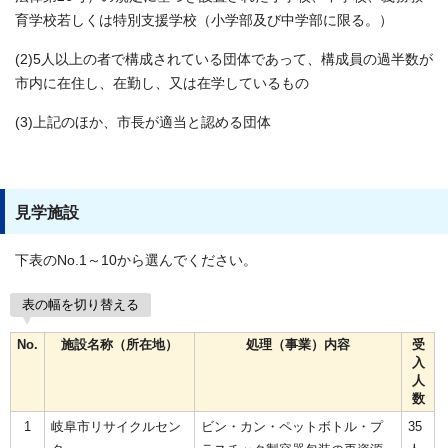
育学校若しくは特別支援学校（小学部及び中学部に限る。）
(2)5人以上の者で構成されている団体であって、構成員の過半数が
市内に在住し、在勤し、又は在学しているもの
(3)上記のほか、市長が適当と認める団体
見学施設
下表のNo.1～10から選んでください。
表の幅を切り替える
No.
施設名称（所在地）
処理（事業）内容
受
入
人
数
1
岐阜市リサイクルセン
ビン・カン・ペットボトル・プ
35