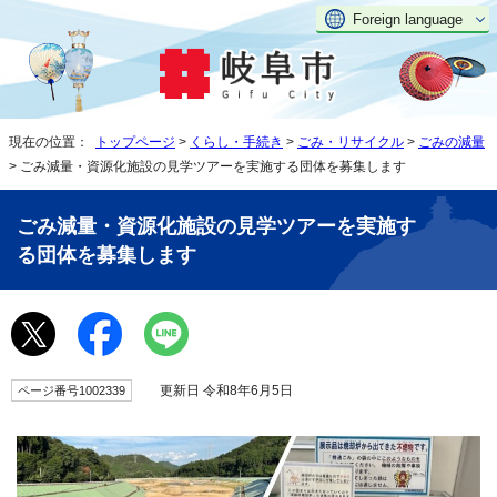
Foreign language
現在の位置：
トップページ
>
くらし・手続き
>
ごみ・リサイクル
>
ごみの減量
> ごみ減量・資源化施設の見学ツアーを実施する団体を募集します
ごみ減量・資源化施設の見学ツアーを実施す
る団体を募集します
更新日 令和8年6月5日
ページ番号1002339