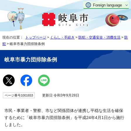
Foreign language
現在の位置：
トップページ
>
くらし・手続き
>
防犯・交通安全・消費生活
>
防
犯
> 岐阜市暴力団排除条例
岐阜市暴力団排除条例
更新日 令和3年9月28日
ページ番号1001653
市民・事業者・警察、市など関係団体が連携し平穏な生活を確保
するために「岐阜市暴力団排除条例」を平成24年4月1日から施行
しました。