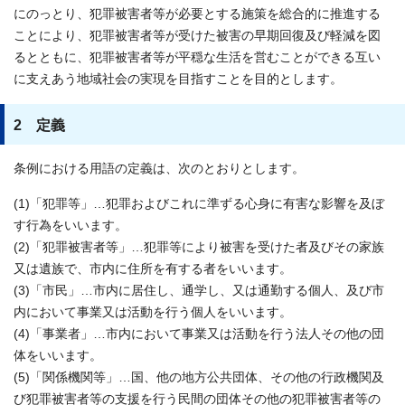
にのっとり、犯罪被害者等が必要とする施策を総合的に推進する
ことにより、犯罪被害者等が受けた被害の早期回復及び軽減を図
るとともに、犯罪被害者等が平穏な生活を営むことができる互い
に支えあう地域社会の実現を目指すことを目的とします。
2 定義
条例における用語の定義は、次のとおりとします。
(1)「犯罪等」…犯罪およびこれに準ずる心身に有害な影響を及ぼ
す行為をいいます。
(2)「犯罪被害者等」…犯罪等により被害を受けた者及びその家族
又は遺族で、市内に住所を有する者をいいます。
(3)「市民」…市内に居住し、通学し、又は通勤する個人、及び市
内において事業又は活動を行う個人をいいます。
(4)「事業者」…市内において事業又は活動を行う法人その他の団
体をいいます。
(5)「関係機関等」…国、他の地方公共団体、その他の行政機関及
び犯罪被害者等の支援を行う民間の団体その他の犯罪被害者等の