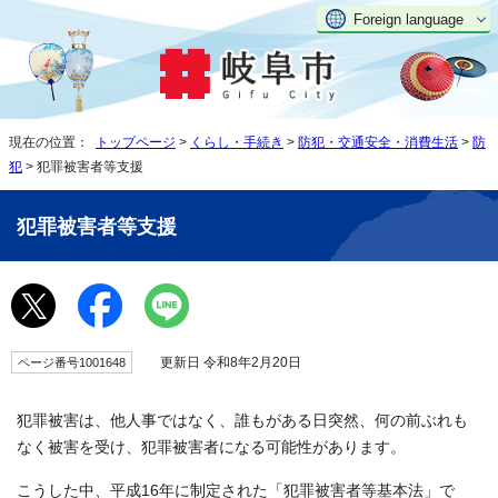
Foreign language
現在の位置：
トップページ
>
くらし・手続き
>
防犯・交通安全・消費生活
>
防
犯
> 犯罪被害者等支援
犯罪被害者等支援
更新日 令和8年2月20日
ページ番号1001648
犯罪被害は、他人事ではなく、誰もがある日突然、何の前ぶれも
なく被害を受け、犯罪被害者になる可能性があります。
こうした中、平成16年に制定された「犯罪被害者等基本法」で