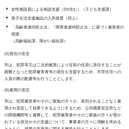
女性相談員による相談支援（DV含む）（子ども支援課）
母子生活支援施設の入所措置（同上）
「高齢者虐待防止法」「障害者虐待防止法」に基づく被害者の
保護
（高齢福祉課、障がい福祉課）
(5)居住の安定
市は、犯罪等又は二次的被害により従前の住居に居住することが
困難となった犯罪被害者等の居住を支援するため、市営住宅への
入居の際の配慮等を行うこととします。
(6)雇用の安定
市は、犯罪被害者やそのご家族の方々が、差別されることなく雇
用され安定して就業できるようにするため、公共職業安定所など
の関係機関等と連携して、犯罪被害者やそのご家族の方々が置か
れている状況やその支援について、事業者の方々に理解を求める
とともに、就業の支援等に関する施策を行うこととします。