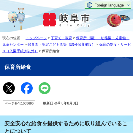
Foreign language
現在の位置：
トップページ
>
子育て・教育
>
保育所（園）・幼稚園・児童館・
児童センター
>
保育園・認定こども園等（認可保育施設）
>
保育の制度・サービ
ス（入園手続き以外）
> 保育所給食
保育所給食
更新日 令和8年8月3日
ページ番号1003696
安全安心な給食を提供するために取り組んでいるこ
とについて