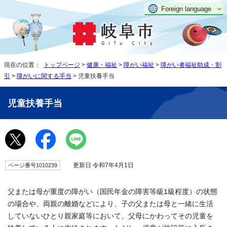
Foreign language
現在の位置：
トップページ
>
健康・福祉
>
障がい福祉
>
障がい者福祉助成・割
引
>
障がいに関する手当
> 児童扶養手当
児童扶養手当
更新日 令和7年4月1日
ページ番号1010239
父または母が重度の障がい（国民年金の障害等級1級程度）の状態
の場合や、両親の離婚などにより、子の父または母と一緒に生活
していないひとり親家庭等において、父母にかわってその児童を