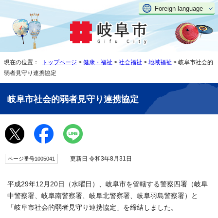
Foreign language
現在の位置：
トップページ
>
健康・福祉
>
社会福祉
>
地域福祉
> 岐阜市社会的
弱者見守り連携協定
岐阜市社会的弱者見守り連携協定
更新日 令和3年8月31日
ページ番号1005041
平成29年12月20日（水曜日）、岐阜市を管轄する警察四署（岐阜
中警察署、岐阜南警察署、岐阜北警察署、岐阜羽島警察署）と
「岐阜市社会的弱者見守り連携協定」を締結しました。