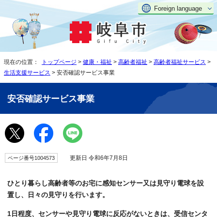
Foreign language
現在の位置：
トップページ
>
健康・福祉
>
高齢者福祉
>
高齢者福祉サービス
>
生活支援サービス
> 安否確認サービス事業
安否確認サービス事業
更新日 令和6年7月8日
ページ番号1004573
ひとり暮らし高齢者等のお宅に感知センサー又は見守り電球を設
置し、日々の見守りを行います。
1日程度、センサーや見守り電球に反応がないときは、受信センタ