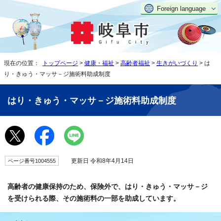
Foreign language
現在の位置：
トップページ
>
健康・福祉
>
高齢者福祉
>
生きがいづくり
> は
り・きゅう・マッサ－ジ施術料助成制度
はり・きゅう・マッサ－ジ施術料助成制度
更新日 令和8年4月14日
ページ番号1004555
高齢者の健康保持のため、保険外で、はり・きゅう・マッサ－ジ
を受けられる際、その施術料の一部を助成しています。