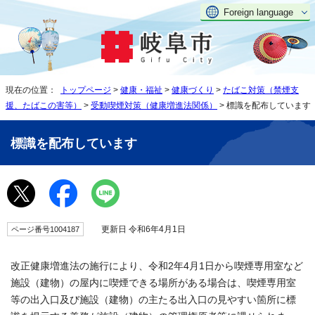
Foreign language
現在の位置：
トップページ
>
健康・福祉
>
健康づくり
>
たばこ対策（禁煙支
援、たばこの害等）
>
受動喫煙対策（健康増進法関係）
> 標識を配布しています
標識を配布しています
更新日 令和6年4月1日
ページ番号1004187
改正健康増進法の施行により、令和2年4月1日から喫煙専用室など
施設（建物）の屋内に喫煙できる場所がある場合は、喫煙専用室
等の出入口及び施設（建物）の主たる出入口の見やすい箇所に標