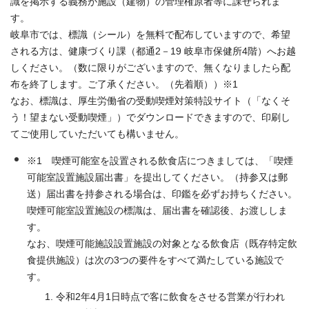
識を掲示する義務が施設（建物）の管理権原者等に課せられま
す。
岐阜市では、標識（シール）を無料で配布していますので、希望
される方は、健康づくり課（都通2－19 岐阜市保健所4階）へお越
しください。（数に限りがございますので、無くなりましたら配
布を終了します。ご了承ください。（先着順））※1
なお、標識は、厚生労働省の受動喫煙対策特設サイト（「なくそ
う！望まない受動喫煙」）でダウンロードできますので、印刷し
てご使用していただいても構いません。
※1 喫煙可能室を設置される飲食店につきましては、「喫煙
可能室設置施設届出書」を提出してください。（持参又は郵
送）届出書を持参される場合は、印鑑を必ずお持ちください。
喫煙可能室設置施設の標識は、届出書を確認後、お渡ししま
す。
なお、喫煙可能施設設置施設の対象となる飲食店（既存特定飲
食提供施設）は次の3つの要件をすべて満たしている施設で
す。
令和2年4月1日時点で客に飲食をさせる営業が行われ