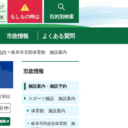
げ
もしもの時は
目的別検索
更
市政情報
よくある質問
案内
> 岐阜市北部体育館 施設案内
市政情報
施設案内・施設予約
30日
スポーツ施設 施設案内
刷
体育館 施設案内
岐阜市民総合体育館 施