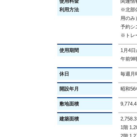
使用料金
関連情
利用方法
※北部
用のみ
予約シ
※トレ
使用期間
1月4日
午前9
休日
毎週月
開設年月
昭和56
敷地面積
9,77
建築面積
2,75
1階 1
2階 1