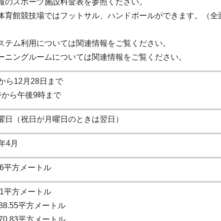
報のスポーツ施設料金表を参照ください。
体育館競技場ではフットサル、ハンドボールができます。（全
）
ステム利用については関連情報をご覧ください。
ーニングルームについては関連情報をご覧ください。
から12月28日まで
時から午後9時まで
曜日（祝日が月曜日のときは翌日）
年4月
4.46平方メートル
8.31平方メートル
,288.55平方メートル
,270.83平方メートル