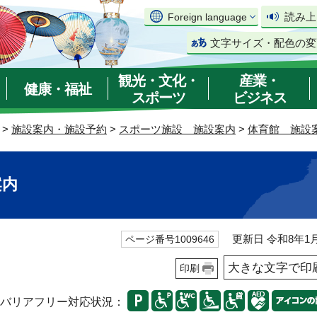
読み上
Foreign language
文字サイズ・配色の変
観光・文化・
産業・
健康・福祉
スポーツ
ビジネス
>
施設案内・施設予約
>
スポーツ施設 施設案内
>
体育館 施設
案内
更新日 令和8年1月
ページ番号1009646
大きな文字で印
印刷
バリアフリー対応状況：