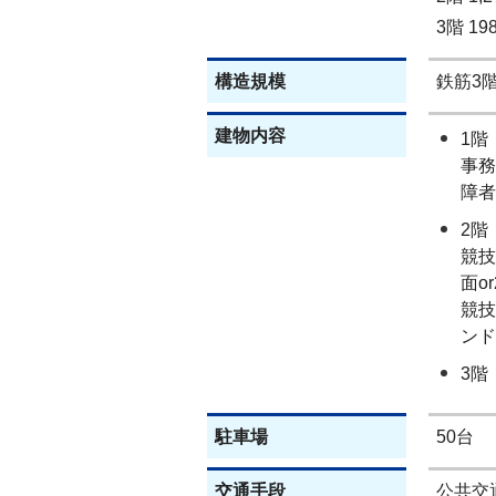
3階 1
構造規模
鉄筋3
建物内容
1階
事務
障者
2階
競技
面o
競技
ンド
3階
駐車場
50台
交通手段
公共交