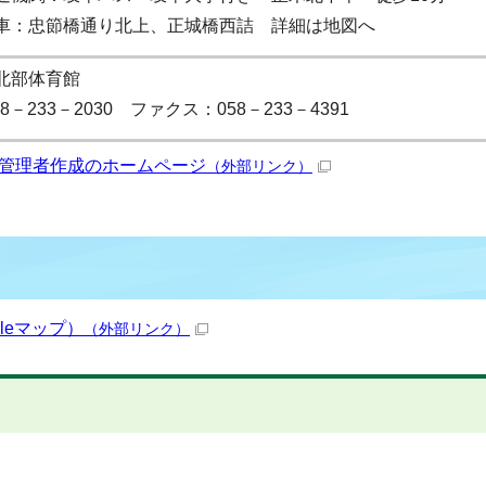
車：忠節橋通り北上、正城橋西詰 詳細は地図へ
北部体育館
58－233－2030 ファクス：058－233－4391
管理者作成のホームページ
（外部リンク）
leマップ）
（外部リンク）