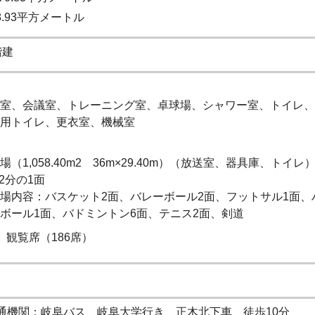
98.93平方メートル
階建
室、会議室、トレーニング室、卓球場、シャワー室、トイレ、
用トイレ、更衣室、機械室
場（1,058.40m2 36m×29.40m）（放送室、器具庫、トイレ
r2分の1面
場内容：バスケット2面、バレーボール2面、フットサル1面、
ボール1面、バドミントン6面、テニス2面、剣道
 観覧席（186席）
通機関：岐阜バス 岐阜大学行き 正木北下車 徒歩10分