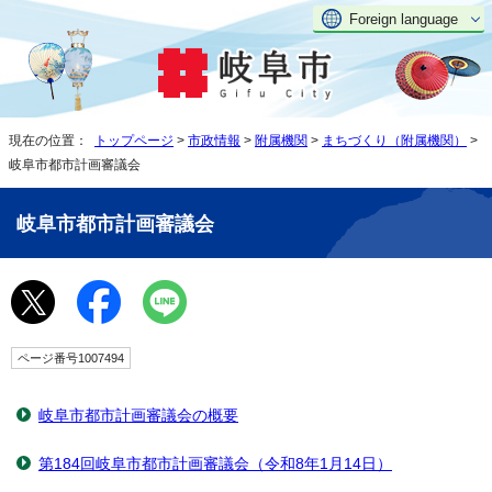
Foreign language
現在の位置：
トップページ
>
市政情報
>
附属機関
>
まちづくり（附属機関）
>
岐阜市都市計画審議会
岐阜市都市計画審議会
ページ番号1007494
岐阜市都市計画審議会の概要
第184回岐阜市都市計画審議会（令和8年1月14日）