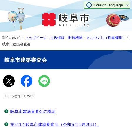
Foreign language
現在の位置：
トップページ
>
市政情報
>
附属機関
>
まちづくり（附属機関）
>
岐阜市建築審査会
岐阜市建築審査会
ページ番号1007518
岐阜市建築審査会の概要
第211回岐阜市建築審査会（令和元年8月20日）