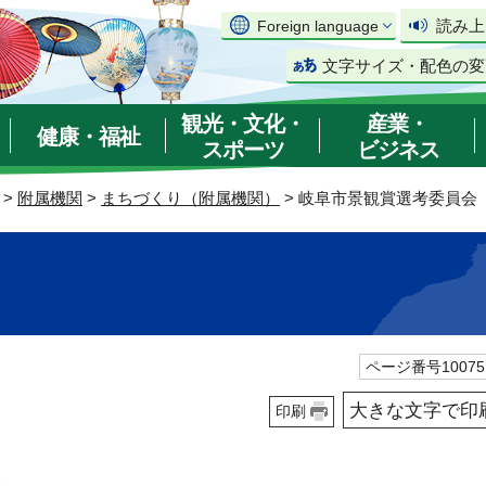
読み上
Foreign language
文字サイズ・配色の変
観光・文化・
産業・
健康・福祉
スポーツ
ビジネス
>
附属機関
>
まちづくり（附属機関）
> 岐阜市景観賞選考委員会
ページ番号10075
大きな文字で印
印刷