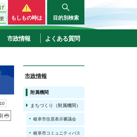
げ
もしもの時は
目的別検索
更
市政情報
よくある質問
市政情報
附属機関
10
まちづくり（附属機関）
刷
岐阜市住居表示審議会
岐阜市コミュニティバス