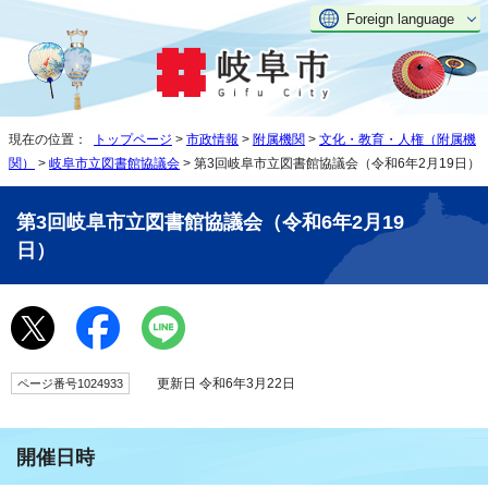
Foreign language
現在の位置：
トップページ
>
市政情報
>
附属機関
>
文化・教育・人権（附属機
関）
>
岐阜市立図書館協議会
> 第3回岐阜市立図書館協議会（令和6年2月19日）
第3回岐阜市立図書館協議会（令和6年2月19
日）
更新日 令和6年3月22日
ページ番号1024933
開催日時