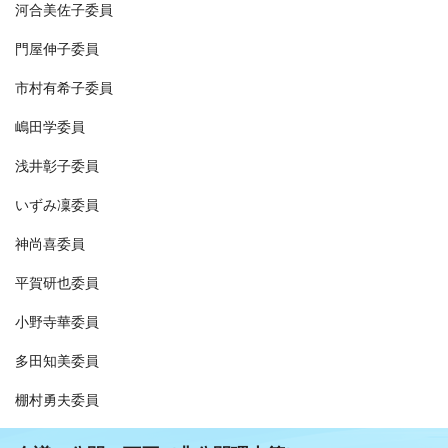
河合美佐子委員
門屋伸子委員
市村有希子委員
嶋田学委員
浅井彰子委員
いずみ凜委員
神尚喜委員
平賀研也委員
小野寺華委員
多田知美委員
棚村勇夫委員