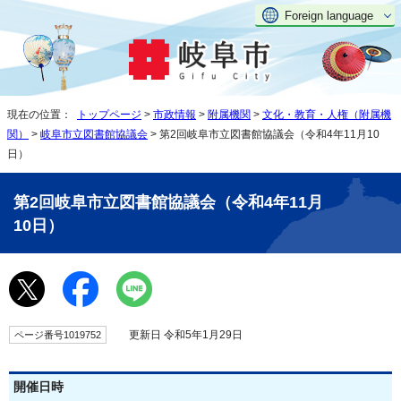
Foreign language
現在の位置：
トップページ
>
市政情報
>
附属機関
>
文化・教育・人権（附属機
関）
>
岐阜市立図書館協議会
> 第2回岐阜市立図書館協議会（令和4年11月10
日）
第2回岐阜市立図書館協議会（令和4年11月
10日）
更新日 令和5年1月29日
ページ番号1019752
開催日時