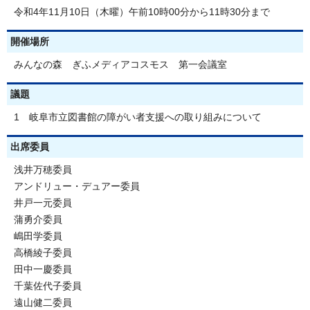
令和4年11月10日（木曜）午前10時00分から11時30分まで
開催場所
みんなの森 ぎふメディアコスモス 第一会議室
議題
1 岐阜市立図書館の障がい者支援への取り組みについて
出席委員
浅井万穂委員
アンドリュー・デュアー委員
井戸一元委員
蒲勇介委員
嶋田学委員
高橋綾子委員
田中一慶委員
千葉佐代子委員
遠山健二委員