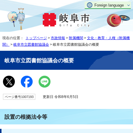
Foreign language
現在の位置：
トップページ
>
市政情報
>
附属機関
>
文化・教育・人権（附属機
関）
>
岐阜市立図書館協議会
> 岐阜市立図書館協議会の概要
岐阜市立図書館協議会の概要
更新日 令和8年6月5日
ページ番号1007193
設置の根拠法令等