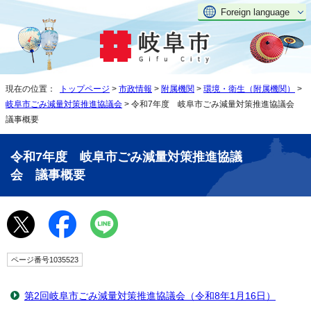
Foreign language
現在の位置：
トップページ
>
市政情報
>
附属機関
>
環境・衛生（附属機関）
>
岐阜市ごみ減量対策推進協議会
> 令和7年度 岐阜市ごみ減量対策推進協議会
議事概要
令和7年度 岐阜市ごみ減量対策推進協議
会 議事概要
ページ番号1035523
第2回岐阜市ごみ減量対策推進協議会（令和8年1月16日）