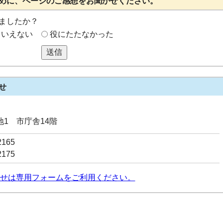
めに、ページのご感想をお聞かせください。
ましたか？
もいえない
役にたたなかった
送信
せ
番地1 市庁舎14階
2165
2175
せは専用フォームをご利用ください。