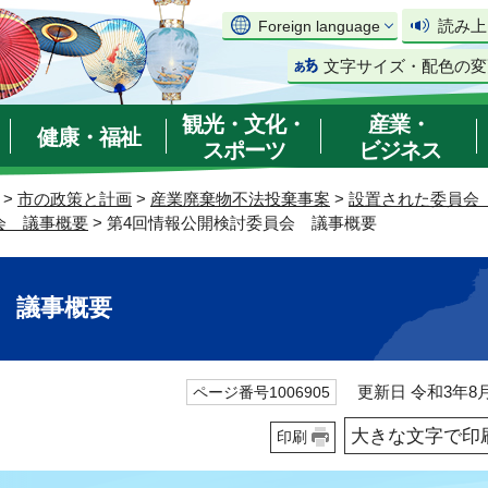
読み上
Foreign language
文字サイズ・配色の変
観光・文化・
産業・
健康・福祉
スポーツ
ビジネス
>
市の政策と計画
>
産業廃棄物不法投棄事案
>
設置された委員会
会 議事概要
> 第4回情報公開検討委員会 議事概要
 議事概要
更新日 令和3年8月
ページ番号1006905
大きな文字で印
印刷