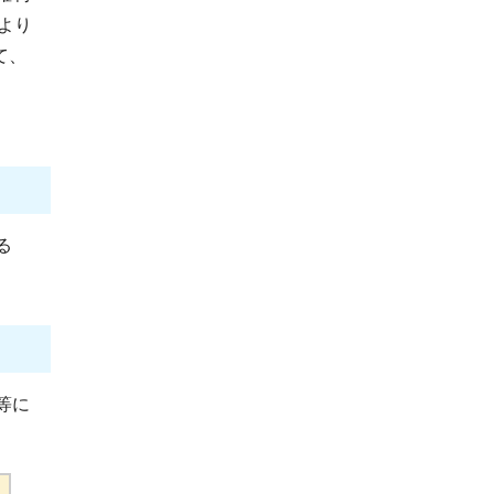
より
て、
る
等に