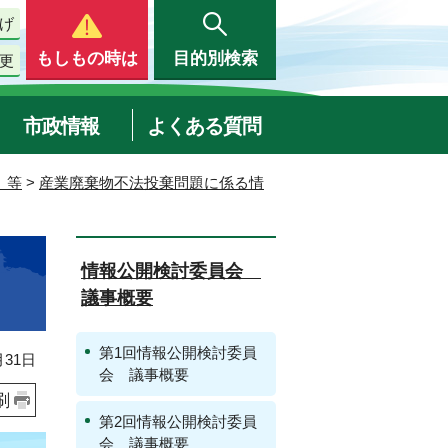
げ
もしもの時は
目的別検索
更
市政情報
よくある質問
 等
>
産業廃棄物不法投棄問題に係る情
情報公開検討委員会
議事概要
第1回情報公開検討委員
31日
会 議事概要
刷
第2回情報公開検討委員
会 議事概要