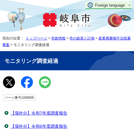
Foreign language
現在の位置：
トップページ
>
市政情報
>
市の政策と計画
>
産業廃棄物不法投棄
事案
> モニタリング調査経過
モニタリング調査経過
ページ番号1006809
【場外分】令和7年度調査報告
【場外分】令和6年度調査報告