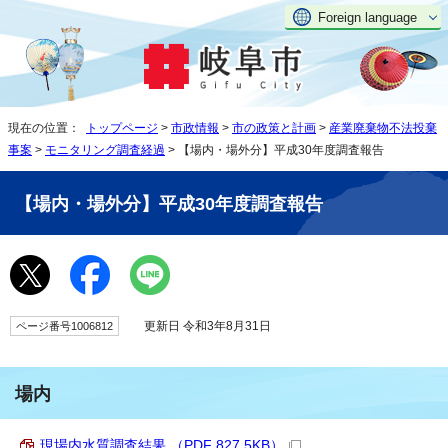
Foreign language
現在の位置：
トップページ
>
市政情報
>
市の政策と計画
>
産業廃棄物不法投棄
事案
>
モニタリング調査経過
> 【場内・場外分】平成30年度調査報告
【場内・場外分】平成30年度調査報告
更新日 令和3年8月31日
ページ番号1006812
場内
現場内水質調査結果 （PDF 827.5KB）