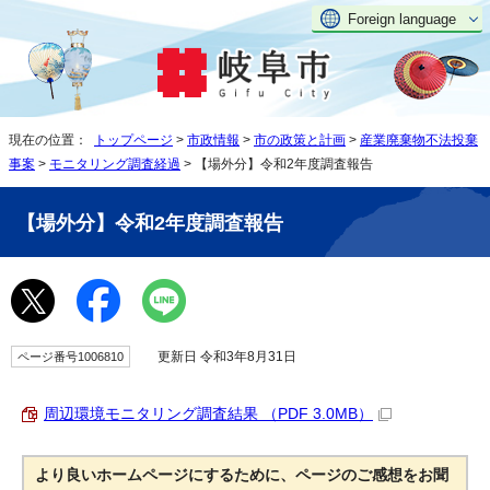
Foreign language
現在の位置：
トップページ
>
市政情報
>
市の政策と計画
>
産業廃棄物不法投棄
事案
>
モニタリング調査経過
> 【場外分】令和2年度調査報告
【場外分】令和2年度調査報告
更新日 令和3年8月31日
ページ番号1006810
周辺環境モニタリング調査結果 （PDF 3.0MB）
より良いホームページにするために、ページのご感想をお聞