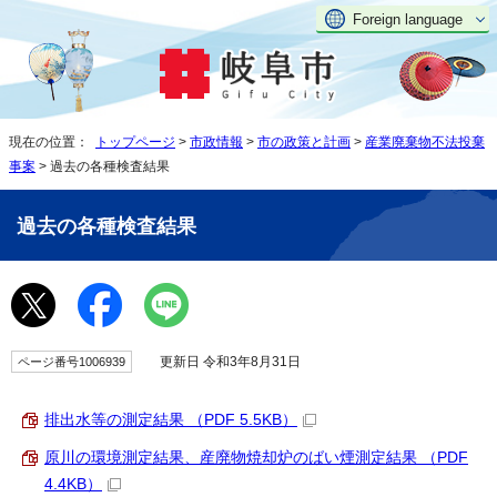
Foreign language
現在の位置：
トップページ
>
市政情報
>
市の政策と計画
>
産業廃棄物不法投棄
事案
> 過去の各種検査結果
過去の各種検査結果
更新日 令和3年8月31日
ページ番号1006939
排出水等の測定結果 （PDF 5.5KB）
原川の環境測定結果、産廃物焼却炉のばい煙測定結果 （PDF
4.4KB）