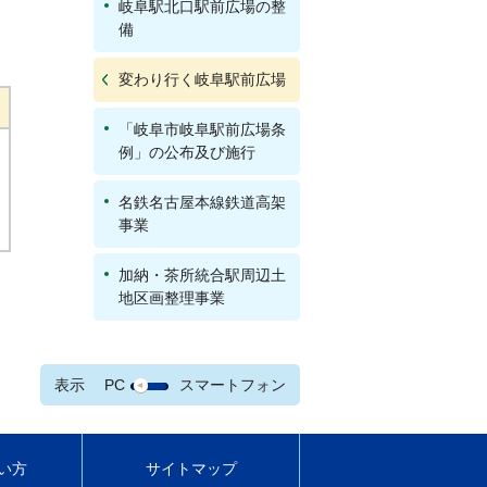
岐阜駅北口駅前広場の整
備
変わり行く岐阜駅前広場
「岐阜市岐阜駅前広場条
例」の公布及び施行
名鉄名古屋本線鉄道高架
事業
加納・茶所統合駅周辺土
地区画整理事業
表示
PC
スマートフォン
い方
サイトマップ