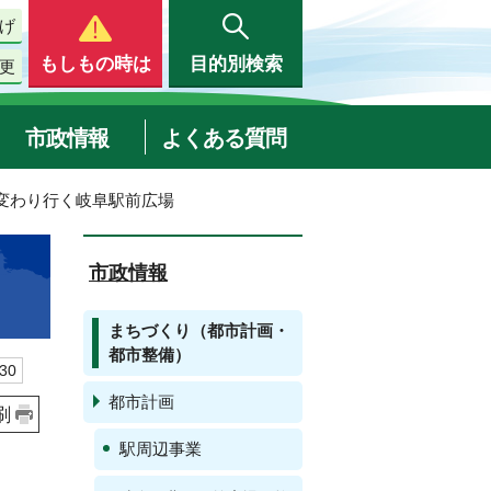
げ
もしもの時は
目的別検索
更
市政情報
よくある質問
 変わり行く岐阜駅前広場
市政情報
まちづくり（都市計画・
都市整備）
30
都市計画
刷
駅周辺事業