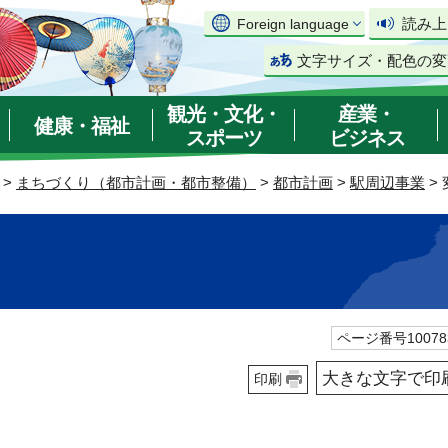
読み上
Foreign language
文字サイズ・配色の変
観光・文化・
産業・
健康・福祉
スポーツ
ビジネス
>
まちづくり（都市計画・都市整備）
>
都市計画
>
駅周辺事業
>
ページ番号10078
大きな文字で印
印刷