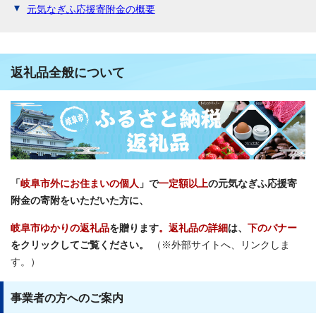
元気なぎふ応援寄附金の概要
返礼品全般について
「
岐阜市外にお住まいの個人
」で
一定額以上
の元気なぎふ応援寄
附金の寄附をいただいた方に、
岐阜市ゆかりの返礼品
を贈ります
。返礼品の詳細
は、
下のバナー
をクリックしてご覧ください。
（※外部サイトへ、リンクしま
す。）
事業者の方へのご案内