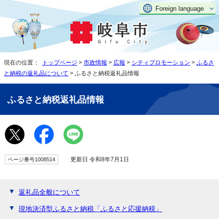
Foreign language
現在の位置：
トップページ
>
市政情報
>
広報
>
シティプロモーション
>
ふるさ
と納税の返礼品について
> ふるさと納税返礼品情報
ふるさと納税返礼品情報
更新日 令和8年7月1日
ページ番号1008514
返礼品全般について
現地決済型ふるさと納税「ふるさと応援納税」