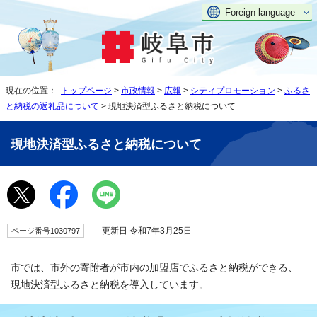
Foreign language
現在の位置：
トップページ
>
市政情報
>
広報
>
シティプロモーション
>
ふるさ
と納税の返礼品について
> 現地決済型ふるさと納税について
現地決済型ふるさと納税について
更新日 令和7年3月25日
ページ番号1030797
市では、市外の寄附者が市内の加盟店でふるさと納税ができる、
現地決済型ふるさと納税を導入しています。