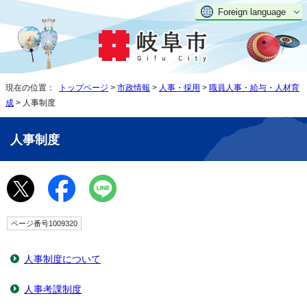
Foreign language
現在の位置：
トップページ
>
市政情報
>
人事・採用
>
職員人事・給与・人材育
成
> 人事制度
人事制度
ページ番号1009320
人事制度について
人事考課制度