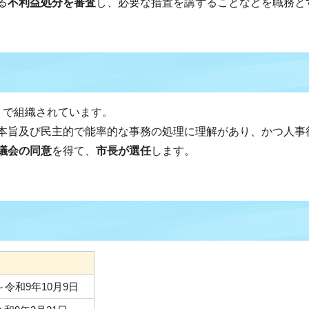
る
不利益処分を審査
し、必要な措置を講ずることなどを職務と
）で組織されています。
本旨及び民主的で能率的な事務の処理に理解があり、かつ人事
議会の同意
を得て、
市長が選任
します。
～令和9年10月9日