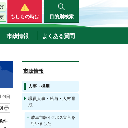
げ
もしもの時は
目的別検索
更
市政情報
よくある質問
市政情報
人事・採用
24日
職員人事・給与・人材育
成
刷
岐阜市版イクボス宣言を
条件
行いました