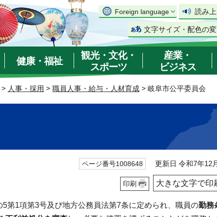
読み上
Foreign language
文字サイズ・配色の変
観光・文化・
産業・
健康・福祉
スポーツ
ビジネス
>
人事・採用
>
職員人事・給与・人材育成
> 岐阜市公平委員会
更新日 令和7年12月
ページ番号1008648
大きな文字で印
印刷
の5第1項第3号及び地方公務員法第7条に定められ、職員の
勤務