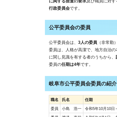
に関する措置の要求
及び職員に対す
行政委員会
です。
公平委員会の委員
公平委員会は、
3人の委員
（非常勤
委員は、人格が高潔で、地方自治の
に関し見識を有する者のうちから、
委員の
任期は4年
です。
岐阜市公平委員会委員の紹介
職名
氏名
任期
委員
小島 浩一
令和5年10月10日