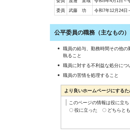
委員
渡邊 直哉
令和5年4月1日～令
委員
武藤 功
令和7年12月24日
公平委員の職務（主なもの）
職員の給与、勤務時間その他の
執ること
職員に対する不利益な処分につ
職員の苦情を処理すること
より良いホームページにするた
このページの情報は役に立ち
役に立った
どちらと