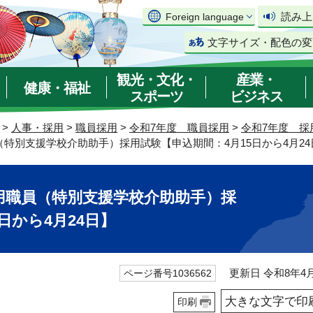
読み上
Foreign language
文字サイズ・配色の変
観光・文化・
産業・
健康・福祉
スポーツ
ビジネス
>
人事・採用
>
職員採用
>
令和7年度 職員採用
>
令和7年度 採
（特別支援学校介助助手）採用試験【申込期間：4月15日から4月24
用職員（特別支援学校介助助手）採
日から4月24日】
更新日 令和8年4月
ページ番号1036562
大きな文字で印
印刷