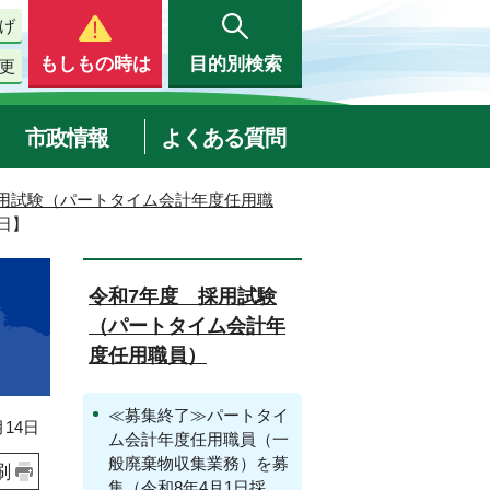
げ
もしもの時は
目的別検索
更
市政情報
よくある質問
用試験（パートタイム会計年度任用職
日】
令和7年度 採用試験
（パートタイム会計年
度任用職員）
≪募集終了≫パートタイ
14日
ム会計年度任用職員（一
般廃棄物収集業務）を募
刷
集（令和8年4月1日採