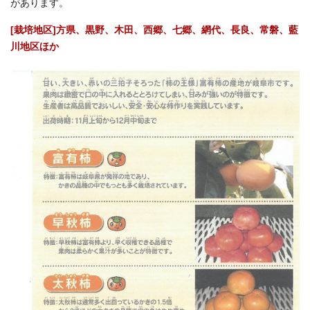
があります。
[栽培地区]方県、黒野、木田、西郷、七郷、網代、長良、常磐、藍
川地区ほか