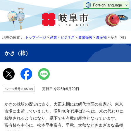
Foreign language
現在の位置：
トップページ
>
産業・ビジネス
>
農業振興
>
農産物
> かき（柿）
かき（柿）
更新日 令和5年9月20日
ページ番号1005949
かきの栽培の歴史は古く、大正末期には網代地区の農家が、東京
市場に出荷していました。昭和40年代半ばからは、米の代わりに
栽培されるようになり、県下でも有数の産地となっています。
富有柿を中心に、松本早生富有、早秋、太秋などさまざまな品種