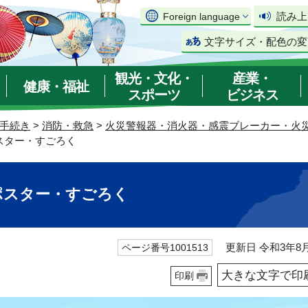
読み上
Foreign language
文字サイズ・配色の変
観光・文化・
産業・
健康・福祉
スポーツ
ビジネス
手続き
>
消防・救急
>
火災警報器・消火器・感震ブレーカー・火
スター・すごろく
ポスター・すごろく
更新日 令和3年8月
ページ番号1001513
大きな文字で印
印刷