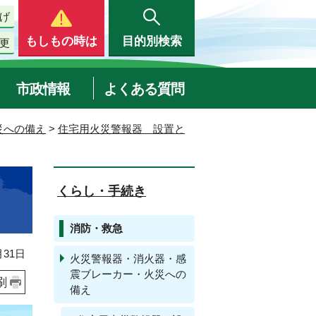
げ
もしもの時は
目的別検索
更
市政情報
よくある質問
災への備え
>
住宅用火災警報器 設置と
くらし・手続き
消防・救急
31日
火災警報器・消火器・感
震ブレーカー・火災への
刷
備え