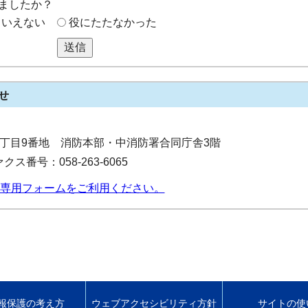
ましたか？
もいえない
役にたたなかった
送信
せ
寺町2丁目9番地 消防本部・中消防署合同庁舎3階
クス番号：058-263-6065
専用フォームをご利用ください。
報保護の考え方
ウェブアクセシビリティ方針
サイトの使