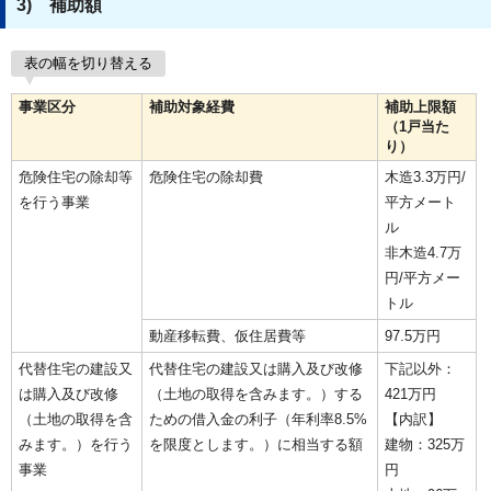
3) 補助額
表の幅を切り替える
事業区分
補助対象経費
補助上限額
（1戸当た
り）
危険住宅の除却等
危険住宅の除却費
木造3.3万円/
を行う事業
平方メート
ル
非木造4.7万
円/平方メー
トル
動産移転費、仮住居費等
97.5万円
代替住宅の建設又
代替住宅の建設又は購入及び改修
下記以外：
は購入及び改修
（土地の取得を含みます。）する
421万円
（土地の取得を含
ための借入金の利子（年利率8.5%
【内訳】
みます。）を行う
を限度とします。）に相当する額
建物：325万
事業
円