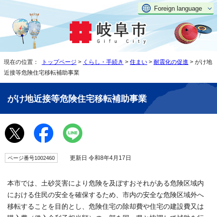
Foreign language
現在の位置：
トップページ
>
くらし・手続き
>
住まい
>
耐震化の促進
> がけ地
近接等危険住宅移転補助事業
がけ地近接等危険住宅移転補助事業
更新日 令和8年4月17日
ページ番号1002460
本市では、土砂災害により危険を及ぼすおそれがある危険区域内
における住民の安全を確保するため、市内の安全な危険区域外へ
移転することを目的とし、危険住宅の除却費や住宅の建設費又は