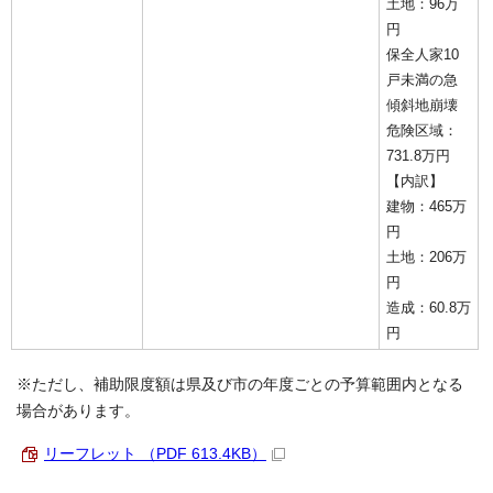
土地：96万
円
保全人家10
戸未満の急
傾斜地崩壊
危険区域：
731.8万円
【内訳】
建物：465万
円
土地：206万
円
造成：60.8万
円
※ただし、補助限度額は県及び市の年度ごとの予算範囲内となる
場合があります。
リーフレット （PDF 613.4KB）