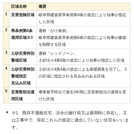
区域名称
概要
1
災害危険区域
岐阜県建築基準条例第4条の規定により知事が指定
した区域
2
県条例第6条
通称「がけ条例」
適用区域※3
岐阜県建築基準条例第6条の規定により知事が建築
を制限する区域
3
土砂災害特別
通称「レッドゾーン」
警戒区域
土砂法※4第9条の規定により知事が指定した区域
4
土砂災害特別
土砂法※4第4条の規定による基礎調査を完了し、3
警戒指定
の区域に指定される見込みのある区域
見込み区域
5
災害救助法適
事業着手時点で過去3年間に災害救助法の適用を受
用区域
けた区域
※1 既存不適格住宅…法令の施行前又は適用時に存在し、又
は工事中で、現在これらの規定に適合していない住宅をいいま
す。