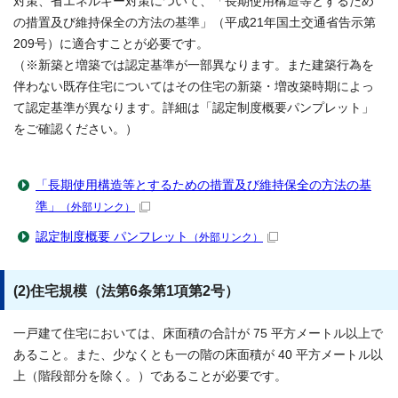
対策、省エネルギー対策について、「長期使用構造等とするため
の措置及び維持保全の方法の基準」（平成21年国土交通省告示第
209号）に適合すことが必要です。
（※新築と増築では認定基準が一部異なります。また建築行為を
伴わない既存住宅についてはその住宅の新築・増改築時期によっ
て認定基準が異なります。詳細は「認定制度概要パンプレット」
をご確認ください。）
「長期使用構造等とするための措置及び維持保全の方法の基
準」
（外部リンク）
認定制度概要 パンフレット
（外部リンク）
(2)住宅規模（法第6条第1項第2号）
一戸建て住宅においては、床面積の合計が 75 平方メートル以上で
あること。また、少なくとも一の階の床面積が 40 平方メートル以
上（階段部分を除く。）であることが必要です。