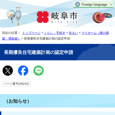
Foreign language
現在の位置：
トップページ
>
くらし・手続き
>
住まい
>
マイホーム（家の新
築・増改築）
> 長期優良住宅建築計画の認定申請
長期優良住宅建築計画の認定申請
ページ番号1002415
（お知らせ）