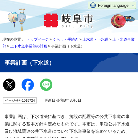
Foreign language
現在の位置：
トップページ
>
くらし・手続き
>
上水道・下水道
>
上下水道事業
部
>
上下水道事業部の計画
> 事業計画（下水道）
事業計画（下水道）
更新日 令和8年8月6日
ページ番号1015724
事業計画は、下水道法に基づき、施設の配置等の公共下水道の事
業に関する基本方針を定めたものです。本市は、単独公共下水道
及び流域関連公共下水道について下水道事業を進めているため、