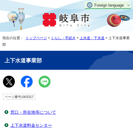
Foreign language
現在の位置：
トップページ
>
くらし・手続き
>
上水道・下水道
> 上下水道事業
部
上下水道事業部
ページ番号1003317
窓口・所在地等について
上下水道料金センター