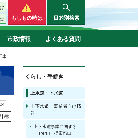
げ
もしもの時は
目的別検索
更
市政情報
よくある質問
工事
くらし・手続き
上水道・下水道
04
上下水道 事業者向け情
報
刷
上下水道事業に関する
PPP/PFI 提案窓口