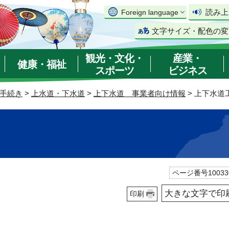
読み上
Foreign language
文字サイズ・配色の変
観光・文化・
産業・
健康・福祉
スポーツ
ビジネス
手続き
>
上水道・下水道
>
上下水道 事業者向け情報
> 上下水道
ページ番号10033
大きな文字で印
印刷