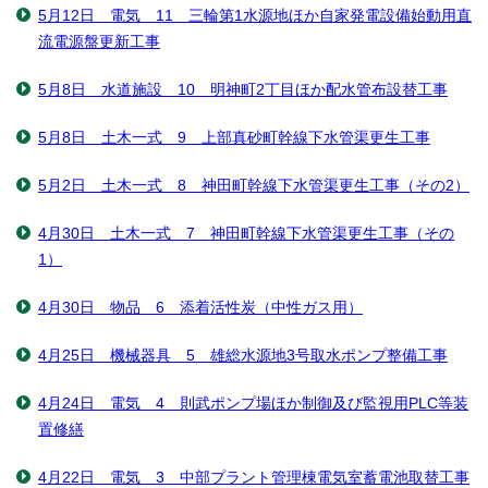
5月12日 電気 11 三輪第1水源地ほか自家発電設備始動用直
流電源盤更新工事
5月8日 水道施設 10 明神町2丁目ほか配水管布設替工事
5月8日 土木一式 9 上部真砂町幹線下水管渠更生工事
5月2日 土木一式 8 神田町幹線下水管渠更生工事（その2）
4月30日 土木一式 7 神田町幹線下水管渠更生工事（その
1）
4月30日 物品 6 添着活性炭（中性ガス用）
4月25日 機械器具 5 雄総水源地3号取水ポンプ整備工事
4月24日 電気 4 則武ポンプ場ほか制御及び監視用PLC等装
置修繕
4月22日 電気 3 中部プラント管理棟電気室蓄電池取替工事