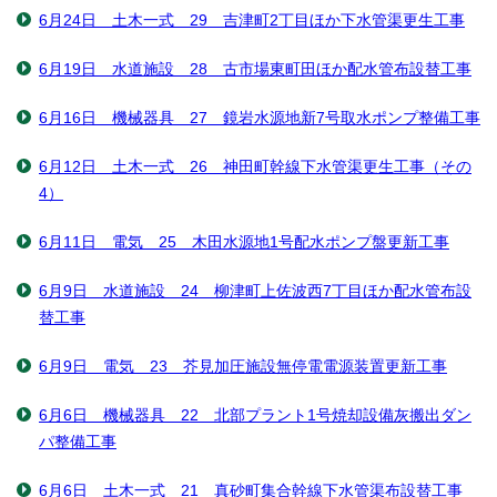
6月24日 土木一式 29 吉津町2丁目ほか下水管渠更生工事
6月19日 水道施設 28 古市場東町田ほか配水管布設替工事
6月16日 機械器具 27 鏡岩水源地新7号取水ポンプ整備工事
6月12日 土木一式 26 神田町幹線下水管渠更生工事（その
4）
6月11日 電気 25 木田水源地1号配水ポンプ盤更新工事
6月9日 水道施設 24 柳津町上佐波西7丁目ほか配水管布設
替工事
6月9日 電気 23 芥見加圧施設無停電電源装置更新工事
6月6日 機械器具 22 北部プラント1号焼却設備灰搬出ダン
パ整備工事
6月6日 土木一式 21 真砂町集合幹線下水管渠布設替工事