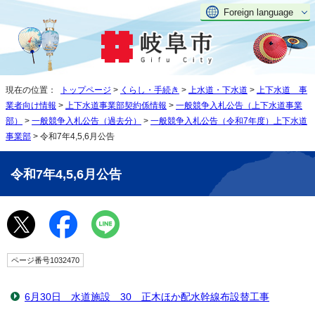
Foreign language
現在の位置：
トップページ
>
くらし・手続き
>
上水道・下水道
>
上下水道 事
業者向け情報
>
上下水道事業部契約係情報
>
一般競争入札公告（上下水道事業
部）
>
一般競争入札公告（過去分）
>
一般競争入札公告（令和7年度）上下水道
事業部
> 令和7年4,5,6月公告
令和7年4,5,6月公告
ページ番号1032470
6月30日 水道施設 30 正木ほか配水幹線布設替工事