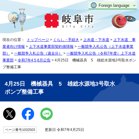
Foreign language
現在の位置：
トップページ
>
くらし・手続き
>
上水道・下水道
>
上下水道 事
業者向け情報
>
上下水道事業部契約係情報
>
一般競争入札公告（上下水道事業
部）
>
一般競争入札公告（過去分）
>
一般競争入札公告（令和7年度）上下水道
事業部
>
令和7年4,5,6月公告
> 4月25日 機械器具 5 雄総水源地3号取水ポン
プ整備工事
4月25日 機械器具 5 雄総水源地3号取水
ポンプ整備工事
更新日 令和7年4月25日
ページ番号1032503