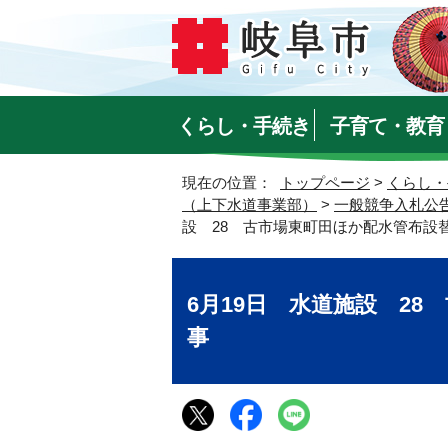
くらし・手続き
子育て・教育
現在の位置：
トップページ
>
くらし・
（上下水道事業部）
>
一般競争入札公
設 28 古市場東町田ほか配水管布設
6月19日 水道施設 2
事