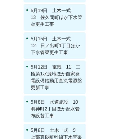
5月19日 土木一式
13 佐久間町ほか下水管
渠更生工事
5月15日 土木一式
12 日ノ出町1丁目ほか
下水管渠更生工事
5月12日 電気 11 三
輪第1水源地ほか自家発
電設備始動用直流電源盤
更新工事
5月8日 水道施設 10
明神町2丁目ほか配水管
布設替工事
5月8日 土木一式 9
上部真砂町幹線下水管渠