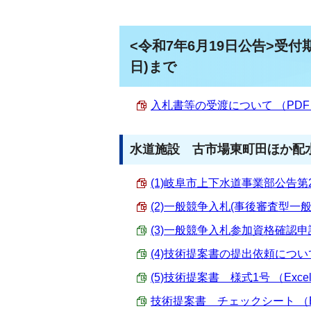
<令和7年6月19日公告>受付
日)まで
入札書等の受渡について （PDF 2
水道施設 古市場東町田ほか配
(1)岐阜市上下水道事業部公告第28号
(2)一般競争入札(事後審査型一般競
(3)一般競争入札参加資格確認申請書
(4)技術提案書の提出依頼について （
(5)技術提案書 様式1号 （Excel 
技術提案書 チェックシート （Exc