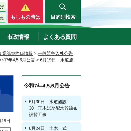
げ
もしもの時は
目的別検索
更
市政情報
よくある質問
事業部契約係情報
>
一般競争入札公告
令和7年4,5,6月公告
> 6月19日 水道施
令和7年4,5,6月公告
6月30日 水道施設
30 正木ほか配水幹線布
設替工事
19日
6月24日 土木一式