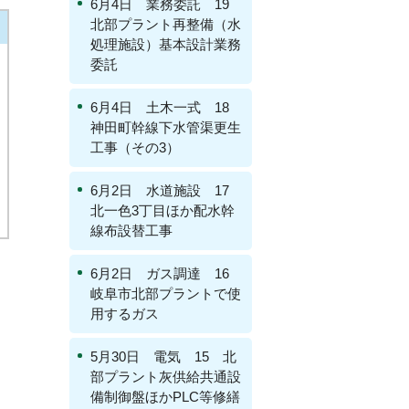
6月4日 業務委託 19
北部プラント再整備（水
処理施設）基本設計業務
委託
6月4日 土木一式 18
神田町幹線下水管渠更生
工事（その3）
6月2日 水道施設 17
北一色3丁目ほか配水幹
線布設替工事
6月2日 ガス調達 16
岐阜市北部プラントで使
用するガス
5月30日 電気 15 北
部プラント灰供給共通設
備制御盤ほかPLC等修繕