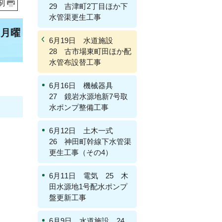
刷
29 吉津町2丁目ほか下
水管渠更生工事
（月曜
6月19日 水道施設
28 古市場東町田ほか配
水管布設替工事
6月16日 機械器具
27 鏡岩水源地新7号取
水ポンプ整備工事
6月12日 土木一式
26 神田町幹線下水管渠
更生工事（その4）
6月11日 電気 25 木
田水源地1号配水ポンプ
盤更新工事
6月9日 水道施設 24