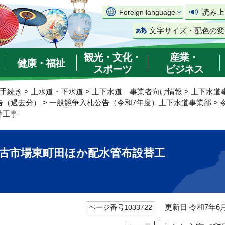
読み上
Foreign language
文字サイズ・配色の変
観光・文化・
産業・
健康・福祉
スポーツ
ビジネス
手続き
>
上水道・下水道
>
上下水道 事業者向け情報
>
上下水道
告（過去分）
>
一般競争入札公告（令和7年度）上下水道事業部
>
替工事
8 古市場東町田ほか配水管布設替工
更新日 令和7年6月
ページ番号1033722