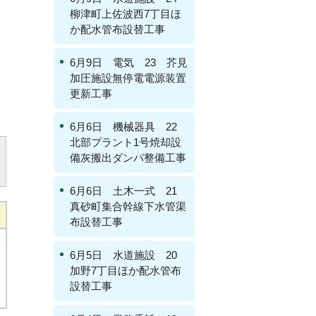
柳津町上佐波西7丁目ほ
か配水管布設替工事
6月9日 電気 23 芥見
加圧施設無停電電源装置
更新工事
6月6日 機械器具 22
北部プラント1号焼却設
備灰搬出ダンパ整備工事
6月6日 土木一式 21
真砂町集合幹線下水管渠
布設替工事
6月5日 水道施設 20
加野7丁目ほか配水管布
設替工事