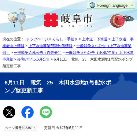
Foreign language
現在の位置：
トップページ
>
くらし・手続き
>
上水道・下水道
>
上下水道 事
業者向け情報
>
上下水道事業部契約係情報
>
一般競争入札公告（上下水道事業
部）
>
一般競争入札公告（過去分）
>
一般競争入札公告（令和7年度）上下水道
事業部
>
令和7年4,5,6月公告
> 6月11日 電気 25 木田水源地1号配水ポンプ
盤更新工事
6月11日 電気 25 木田水源地1号配水ポ
ンプ盤更新工事
更新日 令和7年6月11日
ページ番号1033519