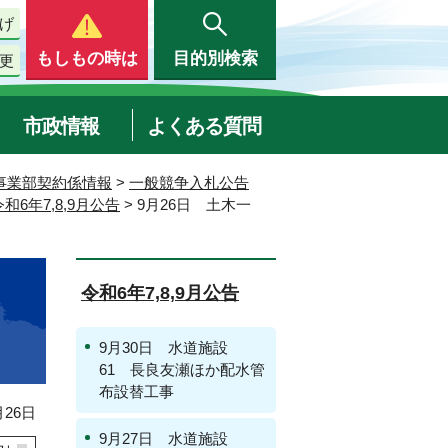
げ
もしもの時は
目的別検索
更
市政情報
よくある質問
事業部契約係情報
>
一般競争入札公告
令和6年7,8,9月公告
> 9月26日 土木一
令和6年7,8,9月公告
9月30日 水道施設
61 長良友瀬ほか配水管
布設替工事
26日
9月27日 水道施設