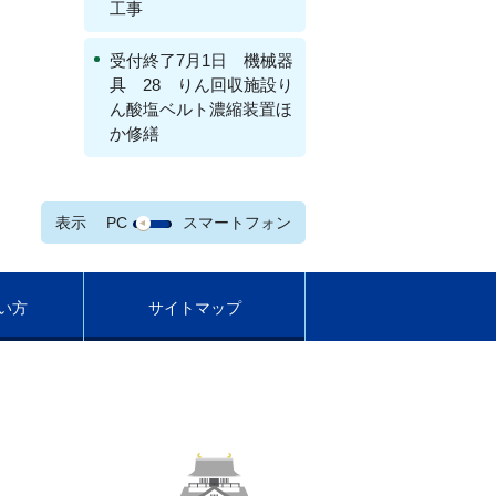
工事
受付終了7月1日 機械器
具 28 りん回収施設り
ん酸塩ベルト濃縮装置ほ
か修繕
表示
PC
スマートフォン
い方
サイトマップ