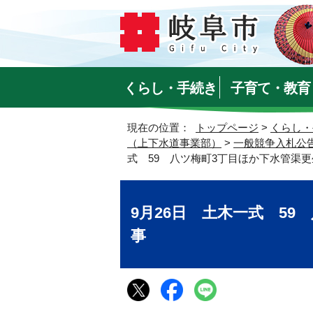
くらし・手続き
子育て・教育
現在の位置：
トップページ
>
くらし・
（上下水道事業部）
>
一般競争入札公
式 59 八ツ梅町3丁目ほか下水管渠
9月26日 土木一式 5
事