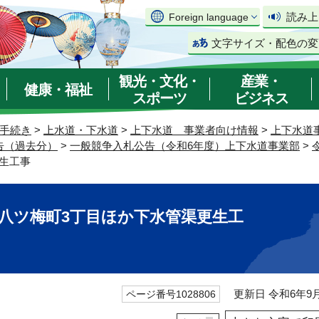
読み上
Foreign language
文字サイズ・配色の変
観光・文化・
産業・
健康・福祉
スポーツ
ビジネス
手続き
>
上水道・下水道
>
上下水道 事業者向け情報
>
上下水道
告（過去分）
>
一般競争入札公告（令和6年度）上下水道事業部
>
更生工事
9 八ツ梅町3丁目ほか下水管渠更生工
更新日 令和6年9月
ページ番号1028806