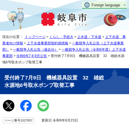
Foreign language
現在の位置：
トップページ
>
くらし・手続き
>
上水道・下水道
>
上下水道 事
業者向け情報
>
上下水道事業部契約係情報
>
一般競争入札公告（上下水道事業
部）
>
一般競争入札公告（過去分）
>
一般競争入札公告（令和6年度）上下水道
事業部
>
令和6年7,8,9月公告
> 受付終了7月9日 機械器具設置 32 雄総水源
地6号取水ポンプ取替工事
受付終了7月9日 機械器具設置 32 雄総
水源地6号取水ポンプ取替工事
更新日 令和6年8月23日
ページ番号1027657