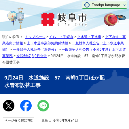
Foreign language
現在の位置：
トップページ
>
くらし・手続き
>
上水道・下水道
>
上下水道 事
業者向け情報
>
上下水道事業部契約係情報
>
一般競争入札公告（上下水道事業
部）
>
一般競争入札公告（過去分）
>
一般競争入札公告（令和6年度）上下水道
事業部
>
令和6年7,8,9月公告
> 9月24日 水道施設 57 南蝉1丁目ほか配水管
布設替工事
9月24日 水道施設 57 南蝉1丁目ほか配
水管布設替工事
更新日 令和6年9月24日
ページ番号1028782