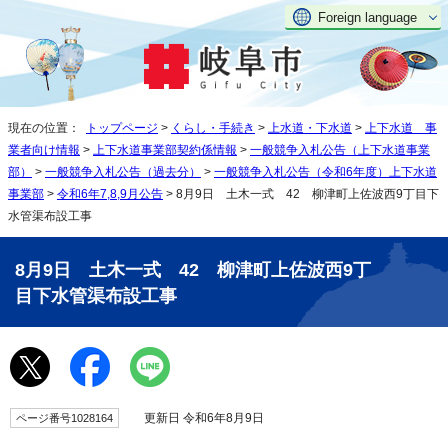
Foreign language
現在の位置：
トップページ
>
くらし・手続き
>
上水道・下水道
>
上下水道 事
業者向け情報
>
上下水道事業部契約係情報
>
一般競争入札公告（上下水道事業
部）
>
一般競争入札公告（過去分）
>
一般競争入札公告（令和6年度）上下水道
事業部
>
令和6年7,8,9月公告
> 8月9日 土木一式 42 柳津町上佐波西9丁目下
水管渠布設工事
8月9日 土木一式 42 柳津町上佐波西9丁
目下水管渠布設工事
更新日 令和6年8月9日
ページ番号1028164