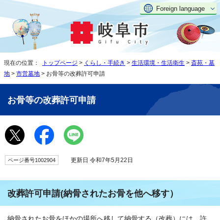
Foreign language
現在の位置：
トップページ
>
くらし・手続き
>
生活環境・生活衛生
>
斎苑・墓
地
>
市営墓地
> お骨等の改葬許可申請
お骨等の改葬許可申請
更新日 令和7年5月22日
ページ番号1002904
改葬許可申請(納骨されたお骨を他へ移す）
納骨されたお骨をほかの場所へ移して納骨する（改葬）には、許