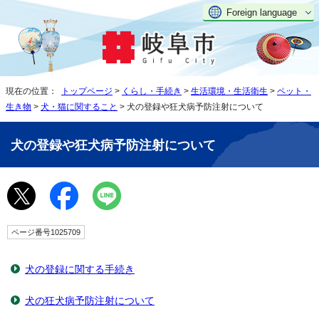
Foreign language
現在の位置：
トップページ
>
くらし・手続き
>
生活環境・生活衛生
>
ペット・
生き物
>
犬・猫に関すること
> 犬の登録や狂犬病予防注射について
犬の登録や狂犬病予防注射について
ページ番号1025709
犬の登録に関する手続き
犬の狂犬病予防注射について