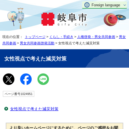
Foreign language
現在の位置：
トップページ
>
くらし・手続き
>
人権啓発・男女共同参画
>
男女
共同参画
>
男女共同参画啓発活動
> 女性視点で考えた減災対策
女性視点で考えた減災対策
ページ番号1024951
女性視点で考えた減災対策
より良いホームページにするために、ページのご感想をお聞