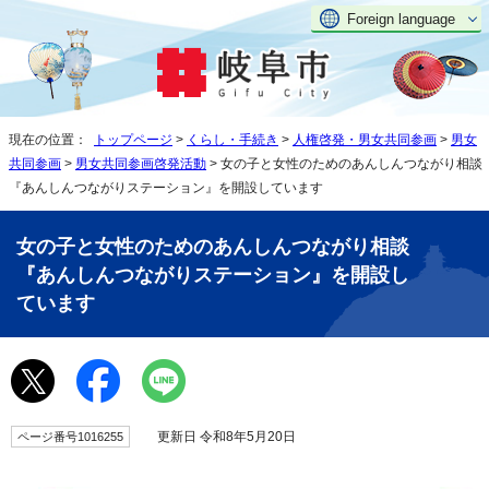
Foreign language
現在の位置：
トップページ
>
くらし・手続き
>
人権啓発・男女共同参画
>
男女
共同参画
>
男女共同参画啓発活動
> 女の子と女性のためのあんしんつながり相談
『あんしんつながりステーション』を開設しています
女の子と女性のためのあんしんつながり相談
『あんしんつながりステーション』を開設し
ています
更新日 令和8年5月20日
ページ番号1016255