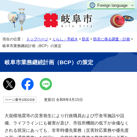
Foreign language
現在の位置：
トップページ
>
くらし・手続き
>
防災
>
防災に係る調査・計画
>
岐阜市業務継続計画（BCP）の策定
岐阜市業務継続計画（BCP）の策定
更新日 令和8年4月15日
ページ番号1001418
大規模地震等の災害発生により行政職員および庁舎等施設や設
備、ライフラインにも被害が及び、市役所機能の低下が余儀なく
される状況にあっても、非常時優先業務（災害対応業務や優先度