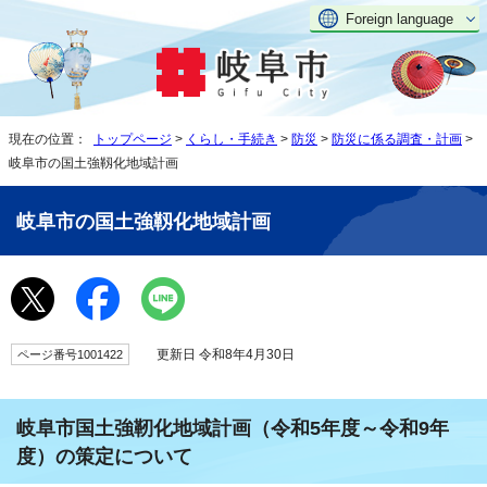
Foreign language
現在の位置：
トップページ
>
くらし・手続き
>
防災
>
防災に係る調査・計画
>
岐阜市の国土強靱化地域計画
岐阜市の国土強靱化地域計画
更新日 令和8年4月30日
ページ番号1001422
岐阜市国土強靭化地域計画（令和5年度～令和9年
度）の策定について