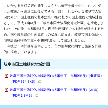
いかなる自然災害が発生しようとも被害を最小化し、かつ、受
けた被害から迅速に回復ができる、強く、しなやかな岐阜市の実
現に向け、国土強靱化基本法第13条に基づく国土強靱化地域計画
として、平成30年3月に「岐阜市国土強靱化地域計画」を策定しま
した。その後、令和5年3月に現行計画期間である5年が経過するた
め、国や岐阜県の計画見直しの状況も踏まえ、岐阜市国土強靱化
地域計画(令和5年度～令和9年度)として改定しました。
今後は、本計画を基本として、市の強靱化に関する施策を計画
的に推進していきます。
岐阜市国土強靱化地域計画
岐阜市国土強靱化地域計画(令和5年度～令和9年度)（概要版）
（PDF 864.5KB）
岐阜市国土強靱化地域計画(令和5年度～令和9年度)（本編）
（PDF 1.9MB）